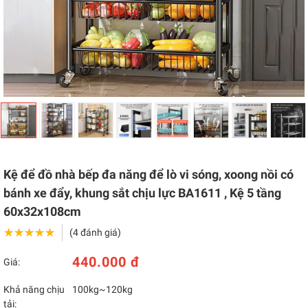
Kệ để đồ nhà bếp đa năng để lò vi sóng, xoong nồi có
bánh xe đẩy, khung sắt chịu lực BA1611 , Kệ 5 tầng
60x32x108cm
★★★★★
★★★★★
(4 đánh giá)
440.000 đ
Giá:
Khả năng chịu
100kg~120kg
tải: