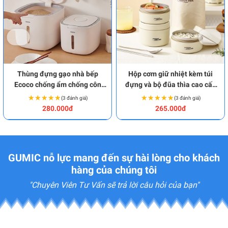
Thùng đựng gạo nhà bếp
Hộp cơm giữ nhiệt kèm túi
Ecoco chống ẩm chống côn
đựng và bộ đũa thìa cao cấp
trùng BA2030
BA2017
★★★★★
★★★★★
★★★★★
★★★★★
(3 đánh giá)
(3 đánh giá)
280.000đ
265.000đ
GUMIC nỗ lực mang đến sự hài lòng cho khách
hàng của chúng tôi
"Chuyên Viên Tư Vấn sẽ trả lời câu hỏi của bạn"