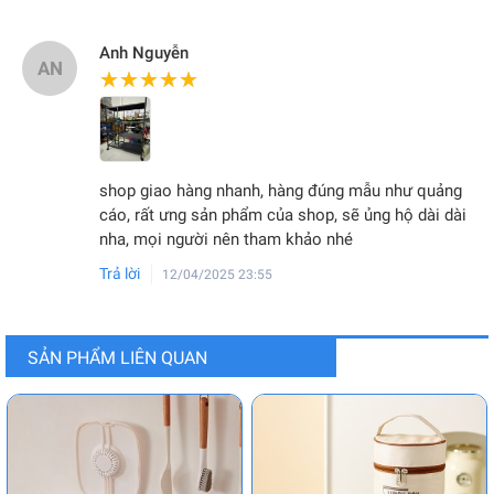
Anh Nguyễn
AN
★★★★★
★★★★★
shop giao hàng nhanh, hàng đúng mẫu như quảng
cáo, rất ưng sản phẩm của shop, sẽ ủng hộ dài dài
nha, mọi người nên tham khảo nhé
Trả lời
12/04/2025 23:55
SẢN PHẨM LIÊN QUAN