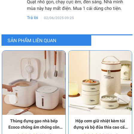
Quạt nhỏ gọn, chạy cực êm, đèn sáng. Nhà mình
mùa này hay mất điện. Mua 1 cái dùng cho tiện.
Trả lời
02/06/2025 09:25
SẢN PHẨM LIÊN QUAN
Thùng đựng gạo nhà bếp
Hộp cơm giữ nhiệt kèm túi
Ecoco chống ẩm chống côn
đựng và bộ đũa thìa cao cấp
trùng BA2030
BA2017