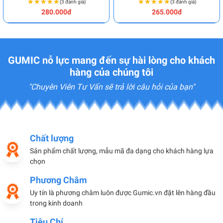
★★★★★
★★★★★
★★★★★
★★★★★
(3 đánh giá)
(3 đánh giá)
280.000đ
265.000đ
GUMIC nỗ lực mang đến sự hài lòng cho khách
hàng của chúng tôi
"Chuyên Viên Tư Vấn sẽ trả lời câu hỏi của bạn"
Chất lượng
Sản phẩm chất lượng, mẫu mã đa dạng cho khách hàng lựa
chọn
Phương Châm
Uy tín là phương châm luôn được Gumic.vn đặt lên hàng đầu
trong kinh doanh
Tiêu Chí