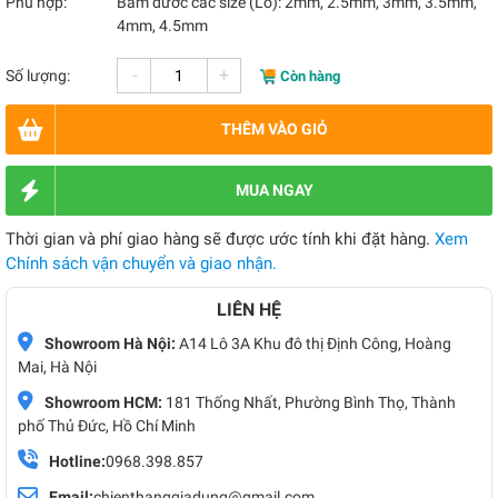
Phù hợp:
Bấm đươc các size (Lỗ): 2mm, 2.5mm, 3mm, 3.5mm,
4mm, 4.5mm
-
+
Số lượng:
Còn hàng
THÊM VÀO GIỎ
MUA NGAY
Thời gian và phí giao hàng sẽ được ước tính khi đặt hàng.
Xem
Chính sách vận chuyển và giao nhận.
LIÊN HỆ
Showroom Hà Nội:
A14 Lô 3A Khu đô thị Định Công, Hoàng
Mai, Hà Nội
Showroom HCM:
181 Thống Nhất, Phường Bình Thọ, Thành
phố Thủ Đức, Hồ Chí Minh
Hotline:
0968.398.857
Email:
chienthanggiadung@gmail.com