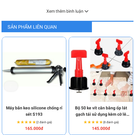
Xem thêm bình luận
SẢN PHẨM LIÊN QUAN
Máy bắn keo silicone chống rỉ
Bộ 50 ke vít cân bằng ốp lát
sét S193
gạch tái sử dụng kèm cờ lê
S178
★★★★★
★★★★★
★★★★★
★★★★★
(2 đánh giá)
(8 đánh giá)
165.000đ
145.000đ