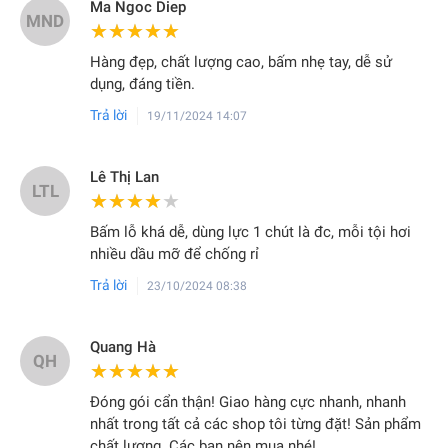
Ma Ngoc Diep
MND
★★★★★
★★★★★
Hàng đẹp, chất lượng cao, bấm nhẹ tay, dễ sử
dụng, đáng tiền.
Trả lời
19/11/2024 14:07
Lê Thị Lan
LTL
★★★★★
★★★★★
Bấm lỗ khá dễ, dùng lực 1 chút là đc, mỗi tội hơi
nhiều dầu mỡ để chống rỉ
Trả lời
23/10/2024 08:38
Quang Hà
QH
★★★★★
★★★★★
Đóng gói cẩn thận! Giao hàng cực nhanh, nhanh
nhất trong tất cả các shop tôi từng đặt! Sản phẩm
chất lượng. Các bạn nên mua nhé!