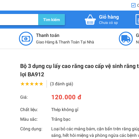
Giỏ hàng
Tìm kiếm
Chưa có sp
Thanh toán
G
Giao Hàng & Thanh Toán Tại Nhà
N
Bộ 3 dụng cụ lấy cao răng cao cấp vệ sinh răng t
lợi BA912
★★★★★
★★★★★
(3 đánh giá)
120.000 đ
Giá:
Chất liệu:
Thép không gỉ
Màu sắc:
Trắng bạc
Công dụng:
Loại bỏ các mảng bám, cặn bẩn trên răng giú
sáng, hết hôi miệng và phòng ngừa các bệnh 