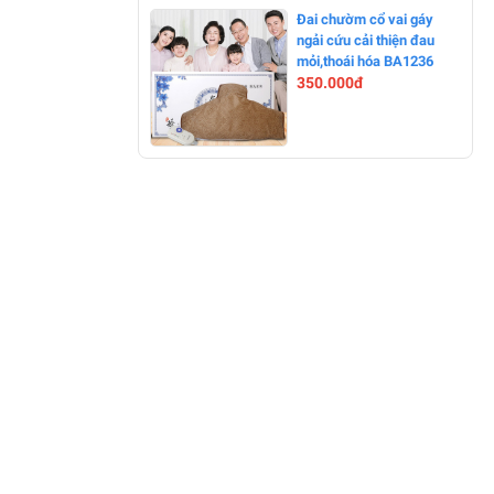
-0%
Đai chườm cổ vai gáy
ngải cứu cải thiện đau
mỏi,thoái hóa BA1236
350.000đ
-0%