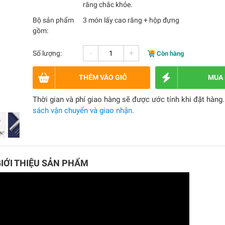
răng chắc khỏe.
Bộ sản phẩm
3 món lấy cao răng + hộp đựng
gồm:
-
+
Số lượng:
Còn hàng
THÊM VÀO GIỎ
MUA
Thời gian và phí giao hàng sẽ được ước tính khi đặt hàng
sách vận chuyển và giao nhận.
GIỚI THIỆU SẢN PHẨM