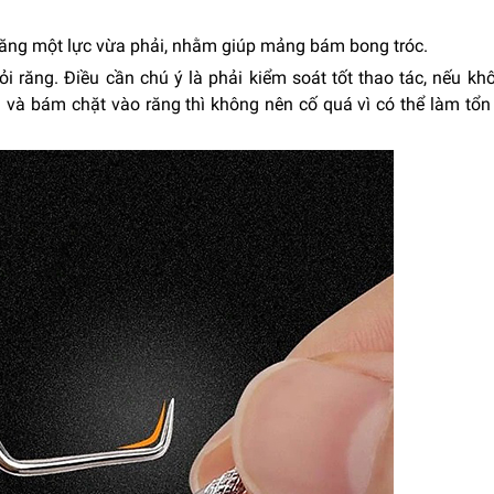
răng một lực vừa phải, nhằm giúp mảng bám bong tróc.
 răng. Điều cần chú ý là phải kiểm soát tốt thao tác, nếu kh
và bám chặt vào răng thì không nên cố quá vì có thể làm tổn 