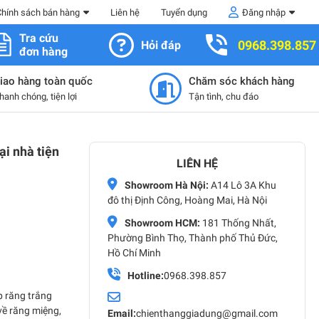
Chính sách bán hàng
Liên hệ
Tuyển dụng
Đăng nhập
Tra cứu
0968.398.857
Hỏi đáp
đơn hàng
iao hàng toàn quốc
Chăm sóc khách hàng
hanh chóng, tiện lợi
Tận tình, chu đáo
ại nhà tiện
LIÊN HỆ
Showroom Hà Nội:
A14 Lô 3A Khu
đô thị Định Công, Hoàng Mai, Hà Nội
Showroom HCM:
181 Thống Nhất,
Phường Bình Thọ, Thành phố Thủ Đức,
Hồ Chí Minh
Hotline:
0968.398.857
p răng trắng
về răng miệng,
Email:
chienthanggiadung@gmail.com