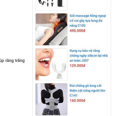
-0%
Gối massage hồng ngoại
cổ vai gáy tựa lưng đa
năng C102
490.000đ
-11%
Dụng cụ bảo vệ răng
chống ngáy silicon tại nhà
úp răng trắng
an toàn J207
129.000đ
-15%
Đai chống gù lưng cải
thiện cột sống người lớn
C141
160.000đ