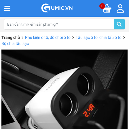
0
Trang chủ
Phụ kiện ô tô, đồ chơi ô tô
Tẩu sạc ô tô, chia tẩu ô tô
Bộ chia tẩu sạc