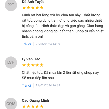
Đỗ Ánh Tuyết
??T
★★★★★
★★★★★
Mình rất hài lòng với bộ chia tẩu này! Chất lượng
rất tốt, công dụng tiện lợi cho việc sạc nhiều thiết
bị cùng lúc. Hình thức đẹp và gọn gàng. Giao hàng
nhanh chóng, đóng gói cẩn thận. Shop tư vấn nhiệt
tình, cảm ơn!
Trả lời
26/05/2024 14:09
Lý Văn Hào
LVH
★★★★★
★★★★★
Chất liệu tốt. Đã mua lần 2 lên rất ưng shop này.
Sẽ mua tiếp lần sau
Trả lời
11/01/2024 16:38
Cao Quang Minh
CQM
★★★★★
★★★★★