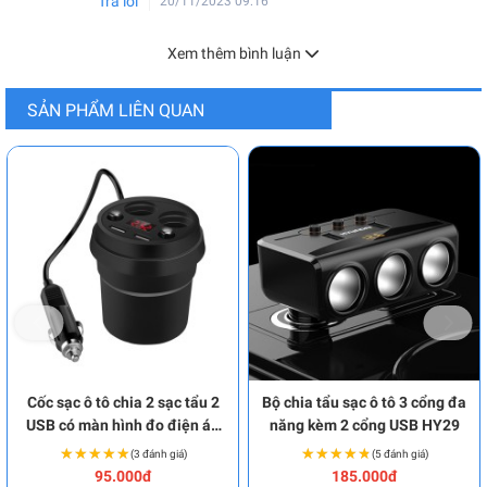
Trả lời
20/11/2023 09:16
Xem thêm bình luận
SẢN PHẨM LIÊN QUAN
Cốc sạc ô tô chia 2 sạc tẩu 2
Bộ chia tẩu sạc ô tô 3 cổng đa
USB có màn hình đo điện áp
năng kèm 2 cổng USB HY29
P124
★★★★★
★★★★★
★★★★★
★★★★★
(3 đánh giá)
(5 đánh giá)
95.000đ
185.000đ