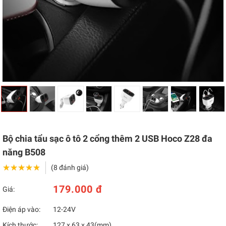
Bộ chia tẩu sạc ô tô 2 cổng thêm 2 USB Hoco Z28 đa
năng B508
★★★★★
★★★★★
(8 đánh giá)
179.000 đ
Giá:
Điện áp vào:
12-24V
Kích thước:
127 x 63 x 43(mm)