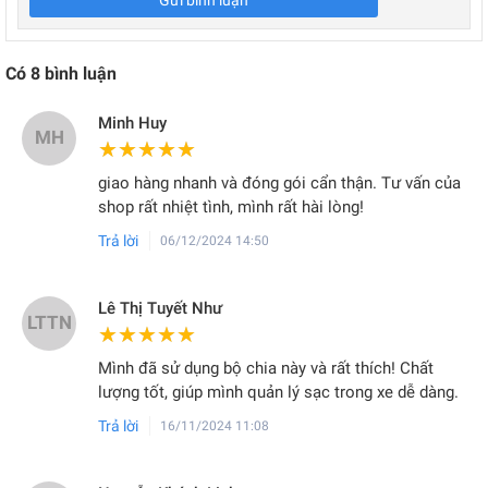
Gửi bình luận
Có
8
bình luận
Minh Huy
MH
★★★★★
★★★★★
giao hàng nhanh và đóng gói cẩn thận. Tư vấn của
shop rất nhiệt tình, mình rất hài lòng!
Trả lời
06/12/2024 14:50
Lê Thị Tuyết Như
LTTN
★★★★★
★★★★★
Mình đã sử dụng bộ chia này và rất thích! Chất
lượng tốt, giúp mình quản lý sạc trong xe dễ dàng.
Trả lời
16/11/2024 11:08