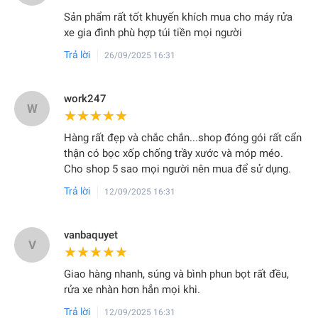
Sản phẩm rất tốt khuyến khích mua cho máy rửa
xe gia đình phù hợp túi tiền mọi người
Trả lời
26/09/2025 16:31
work247
W
★★★★★
★★★★★
Hàng rất đẹp và chắc chắn...shop đóng gói rất cẩn
thận có bọc xốp chống trầy xước và móp méo.
Cho shop 5 sao mọi người nên mua để sử dụng.
Trả lời
12/09/2025 16:31
vanbaquyet
V
★★★★★
★★★★★
Giao hàng nhanh, súng và bình phun bọt rất đều,
rửa xe nhàn hơn hẳn mọi khi.
Trả lời
12/09/2025 16:31