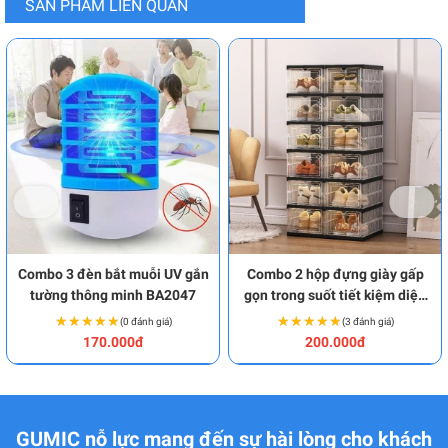
SẢN PHẨM LIÊN QUAN
Combo 3 đèn bắt muỗi UV gắn
Combo 2 hộp đựng giày gấp
tường thông minh BA2047
gọn trong suốt tiết kiệm diện
tích BA2049
★★★★★
★★★★★
★★★★★
★★★★★
(0 đánh giá)
(3 đánh giá)
170.000đ
200.000đ
GUMIC nỗ lực mang đến sự hài lòng cho khách