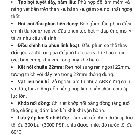
Tạo bọt tuyết dày, bám lâu:
Phù hợp để làm mềm và
nâng vết bẩn trên thân xe, bánh xe, gầm xe, nội thất ngoại
thất.
Hai loại đầu phun tiện dụng:
Bao gồm đầu phun điều
chỉnh tia rộng/hẹp và đầu phun tạo bọt – đáp ứng mọi vị
trí và nhu cầu vệ sinh.
Điều chỉnh tia phun linh hoạt:
Đầu phun có thể thay
đổi góc và độ rộng tia để phù hợp các vị trí khác nhau
(vết bẩn cứng, khu vực rộng hay khe hẹp).
Kết nối chuẩn 22mm:
Ren nối súng ren ngoài 22mm,
tương thích với dây ren trong 22mm thông dụng.
Vật liệu bền bỉ:
Vỏ ngoài làm từ nhựa ABS cứng chịu
va đập; lõi và ống dẫn bằng hợp kim chắc chắn chịu áp
lực lớn.
Khớp nối đồng:
Chi tiết khớp nối bằng đồng tăng tuổi
thọ, chống rỉ, đảm bảo kín khít khi vận hành.
Lưu ý áp lực & nhiệt độ:
Làm việc ổn định dưới áp lực
tối đa 300 bar (3000 PSI), chịu được nhiệt độ nước tối đa
60°C.