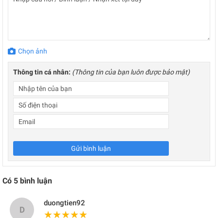
Chọn ảnh
Thông tin cá nhân:
(Thông tin của bạn luôn được bảo mật)
Gửi bình luận
Có
5
bình luận
duongtien92
D
★★★★★
★★★★★