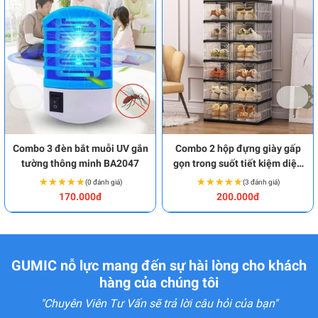
Combo 3 đèn bắt muỗi UV gắn
Combo 2 hộp đựng giày gấp
tường thông minh BA2047
gọn trong suốt tiết kiệm diện
tích BA2049
★★★★★
★★★★★
★★★★★
★★★★★
(0 đánh giá)
(3 đánh giá)
170.000đ
200.000đ
GUMIC nỗ lực mang đến sự hài lòng cho khách
hàng của chúng tôi
"Chuyên Viên Tư Vấn sẽ trả lời câu hỏi của bạn"