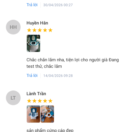
Trả lời
30/04/2026 00:27
Huyền Hân
HH
★★★★★
★★★★★
Chắc chắn lắm nha, tiện lợi cho người già Đang
test thử, chắc lắm
Trả lời
14/04/2026 09:28
Lành Trần
LT
★★★★★
★★★★★
sản phẩm cứng cáp đẹp