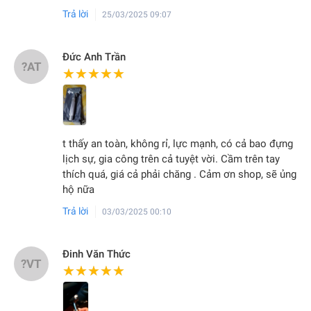
Trả lời
25/03/2025 09:07
Đức Anh Trần
?AT
★★★★★
★★★★★
t thấy an toàn, không rỉ, lực mạnh, có cả bao đựng
lịch sự, gia công trên cả tuyệt vời. Cầm trên tay
thích quá, giá cả phải chăng . Cảm ơn shop, sẽ ủng
hộ nữa
Trả lời
03/03/2025 00:10
Đinh Văn Thức
?VT
★★★★★
★★★★★