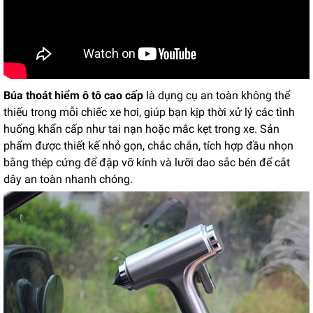
Búa thoát hiểm ô tô cao cấp
là dụng cụ an toàn không thể
thiếu trong mỗi chiếc xe hơi, giúp bạn kịp thời xử lý các tình
huống khẩn cấp như tai nạn hoặc mắc kẹt trong xe. Sản
phẩm được thiết kế nhỏ gọn, chắc chắn, tích hợp đầu nhọn
bằng thép cứng để đập vỡ kính và lưỡi dao sắc bén để cắt
dây an toàn nhanh chóng.