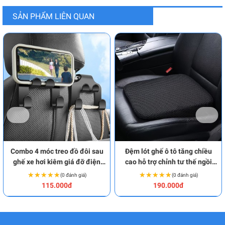
SẢN PHẨM LIÊN QUAN
Combo 4 móc treo đồ đôi sau
Đệm lót ghế ô tô tăng chiều
ghế xe hơi kiêm giá đỡ điện
cao hỗ trợ chỉnh tư thế ngồi
thoại đa năng BA2046
chuẩn BA2045
★★★★★
★★★★★
★★★★★
★★★★★
(0 đánh giá)
(0 đánh giá)
115.000đ
190.000đ