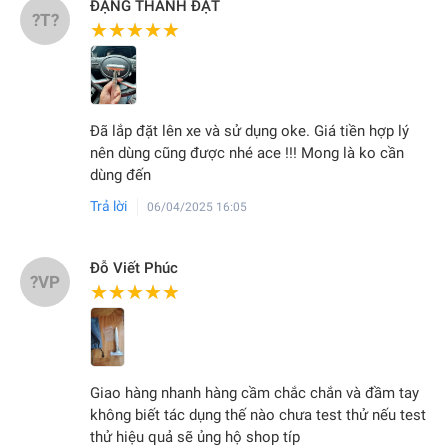
ĐẶNG THÀNH ĐẠT
?T?
★★★★★
★★★★★
Đã lắp đặt lên xe và sử dụng oke. Giá tiền hợp lý
nên dùng cũng được nhé ace !!! Mong là ko cần
dùng đến
Trả lời
06/04/2025 16:05
Đỗ Viết Phúc
?VP
★★★★★
★★★★★
Giao hàng nhanh hàng cầm chắc chắn và đầm tay
không biết tác dụng thế nào chưa test thử nếu test
thử hiệu quả sẽ ủng hộ shop típ