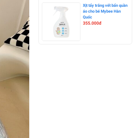
-0%
Xịt tẩy trắng vết bẩn quần
áo cho bé Mybee Hàn
Quốc
355.000đ
-0%