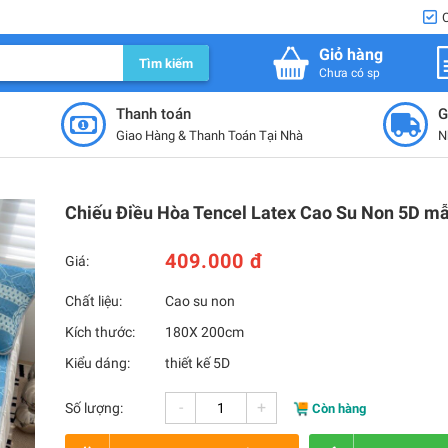
Giỏ hàng
Tìm kiếm
Chưa có sp
Thanh toán
G
Giao Hàng & Thanh Toán Tại Nhà
N
Chiếu Điều Hòa Tencel Latex Cao Su Non 5D m
409.000 đ
Giá:
Chất liệu:
Cao su non
Kích thước:
180X 200cm
Kiểu dáng:
thiết kế 5D
-
+
Số lượng:
Còn hàng