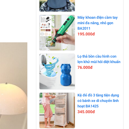
-20%
Máy khoan điện cầm tay
mini đa năng, nhỏ gọn
BA2011
195.000đ
-0%
Lọ thả bồn cầu hình con
lợn khử mùi hôi diệt khuẩn
76.000đ
-0%
Kệ để đồ 3 tầng tiện dụng
có bánh xe di chuyển linh
hoạt BA1425
345.000đ