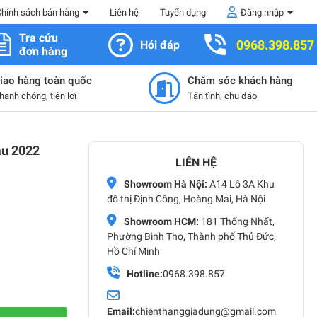
Chính sách bán hàng
Liên hệ
Tuyển dụng
Đăng nhập
Tra cứu
0968.398.857
Hỏi đáp
đơn hàng
iao hàng toàn quốc
Chăm sóc khách hàng
hanh chóng, tiện lợi
Tận tình, chu đáo
ẫu 2022
LIÊN HỆ
Showroom Hà Nội:
A14 Lô 3A Khu
đô thị Định Công, Hoàng Mai, Hà Nội
Showroom HCM:
181 Thống Nhất,
Phường Bình Thọ, Thành phố Thủ Đức,
Hồ Chí Minh
Hotline:
0968.398.857
Email:
chienthanggiadung@gmail.com