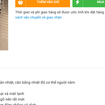
THÊM VÀO GIỎ
MUA
Thời gian và phí giao hàng sẽ được ước tính khi đặt hàng
sách vận chuyển và giao nhận.
tản nhiệt, cân bằng nhiệt độ cơ thể người nằm
ại và mát lạnh
t gỗ nên rất mát
bám đệm chống xô dịch