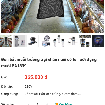
Đèn bắt muỗi truồng trại chăn nuôi có túi lưới đựng
muỗi BA1839
365.000 đ
Giá:
Điện áp:
220V
Công dụng:
Bắt muỗi, ruồi, côn trùng, bướm đêm,...
-
+
Số lượng:
Còn hàng