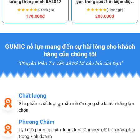
tường thông minh BA2047
gọn trong suốt tiết kiệm diện
tích BA2049
★★★★★
★★★★★
★★★★★
★★★★★
(0 đánh giá)
(3 đánh giá)
170.000đ
200.000đ
GUMIC nỗ lực mang đến sự hài lòng cho khách
hàng của chúng tôi
"Chuyên Viên Tư Vấn sẽ trả lời câu hỏi của bạn"
Chất lượng
Sản phẩm chất lượng, mẫu mã đa dạng cho khách hàng lựa
chọn
Phương Châm
Uy tín là phương châm luôn được Gumic.vn đặt lên hàng đầu
trong kinh doanh