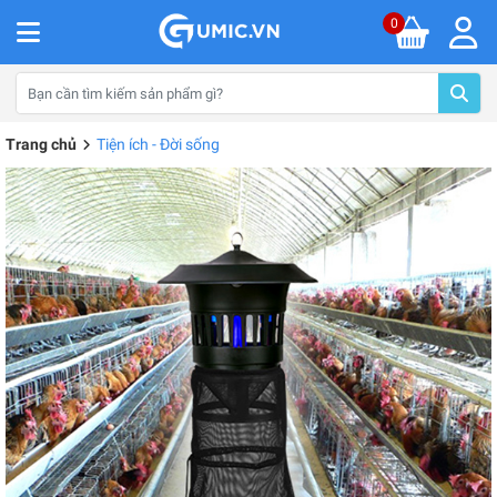
0
Trang chủ
Tiện ích - Đời sống