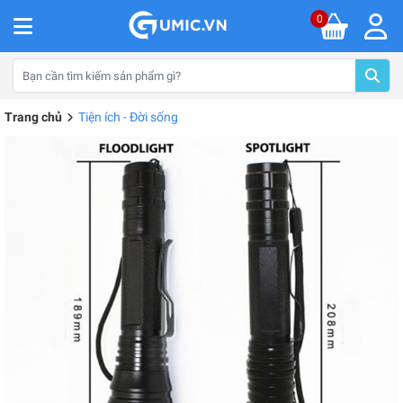
0
Trang chủ
Tiện ích - Đời sống