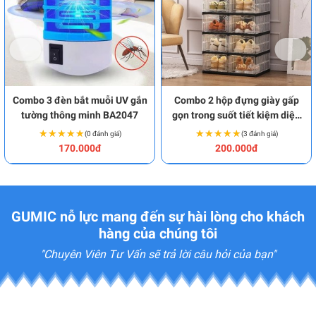
Combo 3 đèn bắt muỗi UV gắn
Combo 2 hộp đựng giày gấp
tường thông minh BA2047
gọn trong suốt tiết kiệm diện
tích BA2049
★★★★★
★★★★★
★★★★★
★★★★★
(0 đánh giá)
(3 đánh giá)
170.000đ
200.000đ
GUMIC nỗ lực mang đến sự hài lòng cho khách
hàng của chúng tôi
"Chuyên Viên Tư Vấn sẽ trả lời câu hỏi của bạn"