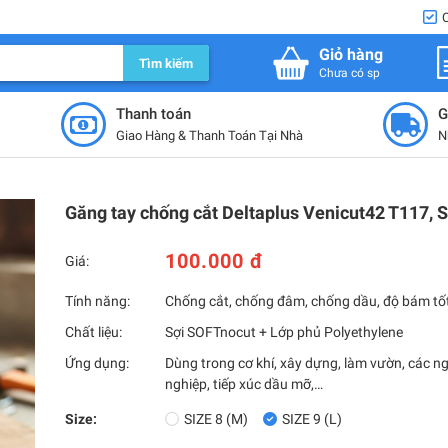
Giỏ hàng
Tìm kiếm
Chưa có sp
Thanh toán
G
Giao Hàng & Thanh Toán Tại Nhà
N
Găng tay chống cắt Deltaplus Venicut42 T117, S
100.000 đ
Giá:
Tính năng:
Chống cắt, chống đâm, chống dầu, độ bám tố
Chất liệu:
Sợi SOFTnocut + Lớp phủ Polyethylene
Ứng dụng:
Dùng trong cơ khí, xây dựng, làm vườn, các 
nghiệp, tiếp xúc dầu mỡ,…
Size:
SIZE 8 (M)
SIZE 9 (L)