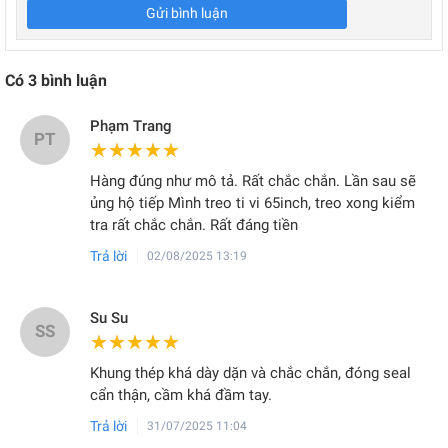
Gửi bình luận
Có
3
bình luận
Phạm Trang
PT
★★★★★
★★★★★
Hàng đúng như mô tả. Rất chắc chắn. Lần sau sẽ
ủng hộ tiếp Mình treo ti vi 65inch, treo xong kiểm
tra rất chắc chắn. Rất đáng tiền
Trả lời
02/08/2025 13:19
Su Su
SS
★★★★★
★★★★★
Khung thép khá dày dặn và chắc chắn, đóng seal
cẩn thận, cầm khá đầm tay.
Trả lời
31/07/2025 11:04