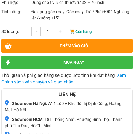
Phù hợp:
Dùng cho tivi kích thước từ 32 – 70 inch
Tính năng:
Đa dạng góc xoay: Góc xoay: Trái/Phải ±90°, Nghiêng
lên/xuống ±15°
-
+
Số lượng:
Còn hàng
THÊM VÀO GIỎ
MUA NGAY
Thời gian và phí giao hàng sẽ được ước tính khi đặt hàng.
Xem
Chính sách vận chuyển và giao nhận.
LIÊN HỆ
Showroom Hà Nội:
A14 Lô 3A Khu đô thị Định Công, Hoàng
Mai, Hà Nội
Showroom HCM:
181 Thống Nhất, Phường Bình Thọ, Thành
phố Thủ Đức, Hồ Chí Minh