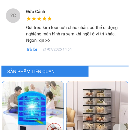
Đức Cảnh
?C
★★★★★
★★★★★
Giá treo kim loại cực chắc chắn, có thể di động
nghiêng màn hình ra xem khi ngồi ở vị trí khác.
Ngon, xịn xò
Trả lời
21/07/2025 14:54
SẢN PHẨM LIÊN QUAN