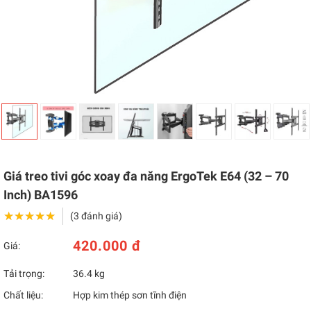
Giá treo tivi góc xoay đa năng ErgoTek E64 (32 – 70
Inch) BA1596
★★★★★
★★★★★
(3 đánh giá)
420.000 đ
Giá:
Tải trọng:
36.4 kg
Chất liệu:
Hợp kim thép sơn tĩnh điện