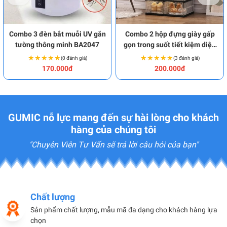
Combo 3 đèn bắt muỗi UV gắn
Combo 2 hộp đựng giày gấp
tường thông minh BA2047
gọn trong suốt tiết kiệm diện
tích BA2049
★★★★★
★★★★★
★★★★★
★★★★★
(0 đánh giá)
(3 đánh giá)
170.000đ
200.000đ
GUMIC nỗ lực mang đến sự hài lòng cho khách
hàng của chúng tôi
"Chuyên Viên Tư Vấn sẽ trả lời câu hỏi của bạn"
Chất lượng
Sản phẩm chất lượng, mẫu mã đa dạng cho khách hàng lựa
chọn