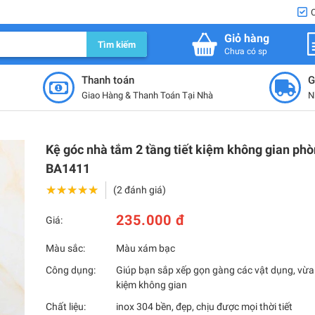
Giỏ hàng
Tìm kiếm
Chưa có sp
Thanh toán
G
Giao Hàng & Thanh Toán Tại Nhà
N
Kệ góc nhà tắm 2 tầng tiết kiệm không gian ph
BA1411
★★★★★
★★★★★
(2 đánh giá)
235.000 đ
Giá:
Màu sắc:
Màu xám bạc
Công dụng:
Giúp bạn sắp xếp gọn gàng các vật dụng, vừa 
kiệm không gian
Chất liệu:
inox 304 bền, đẹp, chịu được mọi thời tiết