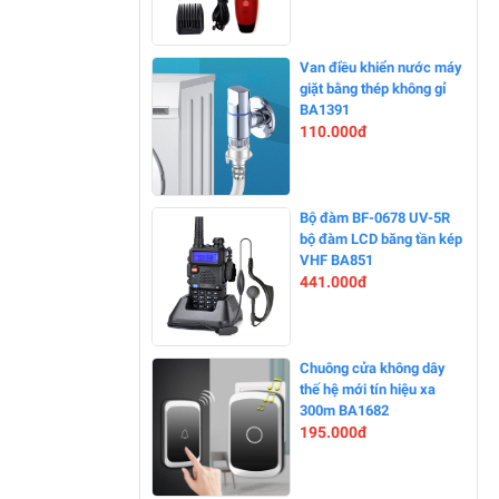
-11%
Van điều khiển nước máy
giặt bằng thép không gỉ
BA1391
110.000đ
-0%
Bộ đàm BF-0678 UV-5R
bộ đàm LCD băng tần kép
VHF BA851
441.000đ
-0%
Chuông cửa không dây
thế hệ mới tín hiệu xa
300m BA1682
195.000đ