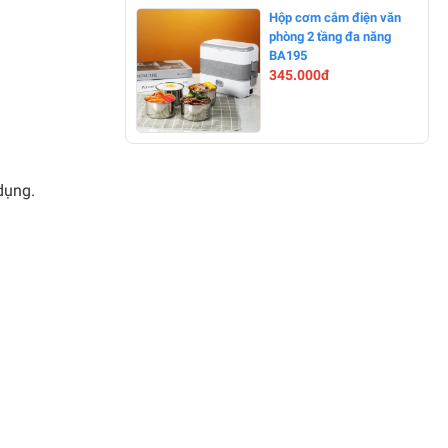
-0%
Hộp cơm cắm điện văn
phòng 2 tầng đa năng
BA195
345.000đ
-15%
dụng.