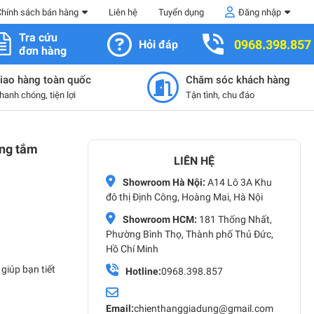
Chính sách bán hàng
Liên hệ
Tuyển dụng
Đăng nhập
Tra cứu
0968.398.857
Hỏi đáp
đơn hàng
iao hàng toàn quốc
Chăm sóc khách hàng
hanh chóng, tiện lợi
Tận tình, chu đáo
òng tắm
LIÊN HỆ
Showroom Hà Nội:
A14 Lô 3A Khu
đô thị Định Công, Hoàng Mai, Hà Nội
Showroom HCM:
181 Thống Nhất,
Phường Bình Thọ, Thành phố Thủ Đức,
Hồ Chí Minh
giúp bạn tiết
Hotline:
0968.398.857
Email:
chienthanggiadung@gmail.com