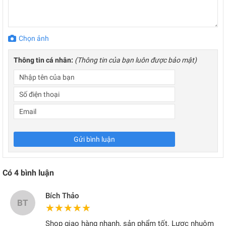
Chọn ảnh
Thông tin cá nhân:
(Thông tin của bạn luôn được bảo mật)
Gửi bình luận
Có
4
bình luận
Bích Thảo
BT
★★★★★
★★★★★
Shop giao hàng nhanh, sản phẩm tốt. Lược nhuộm