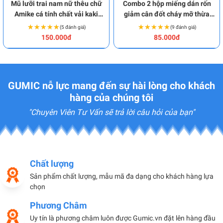
Mũ lưỡi trai nam nữ thêu chữ
Combo 2 hộp miếng dán rốn
Amike cá tính chất vải kaki
giảm cân đốt cháy mỡ thừa
thoáng mát BA1560
hiệu quả BA1562
★★★★★
★★★★★
★★★★★
★★★★★
(5 đánh giá)
(9 đánh giá)
150.000đ
85.000đ
GUMIC nỗ lực mang đến sự hài lòng cho khách
hàng của chúng tôi
"Chuyên Viên Tư Vấn sẽ trả lời câu hỏi của bạn"
Chất lượng
Sản phẩm chất lượng, mẫu mã đa dạng cho khách hàng lựa
chọn
Phương Châm
Uy tín là phương châm luôn được Gumic.vn đặt lên hàng đầu