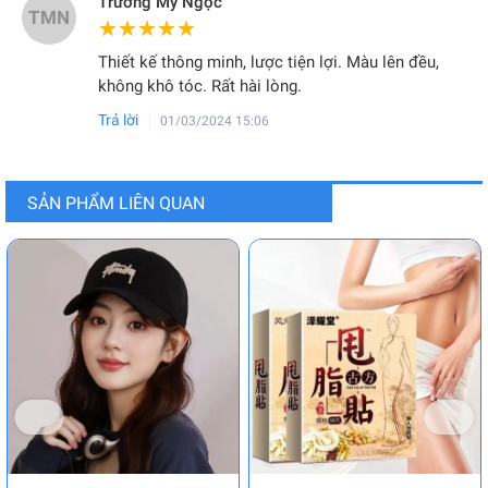
Trương Mỹ Ngọc
TMN
★★★★★
★★★★★
Thiết kế thông minh, lược tiện lợi. Màu lên đều,
không khô tóc. Rất hài lòng.
Trả lời
01/03/2024 15:06
SẢN PHẨM LIÊN QUAN