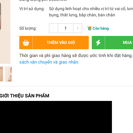
Vị trí sử dụng:
Sử dụng linh hoạt cho nhiều vị trí từ vai cổ, l
bụng, thắt lưng, bắp chân, bàn chân
-
+
Số lượng:
Còn hàng
THÊM VÀO GIỎ
MUA
Thời gian và phí giao hàng sẽ được ước tính khi đặt hàng
sách vận chuyển và giao nhận.
 GIỚI THIỆU SẢN PHẨM