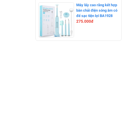
-0%
Máy lấy cao răng kết hợp
bàn chải điện sóng âm có
đế sạc tiện lợi BA1928
275.000đ
-0%