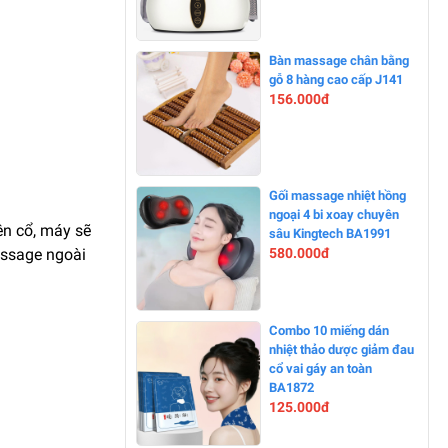
-11%
Bàn massage chân bằng
gỗ 8 hàng cao cấp J141
156.000đ
-13%
Gối massage nhiệt hồng
ngoại 4 bi xoay chuyên
ên cổ, máy sẽ
sâu Kingtech BA1991
580.000đ
assage ngoài
-0%
Combo 10 miếng dán
nhiệt thảo dược giảm đau
cổ vai gáy an toàn
BA1872
125.000đ