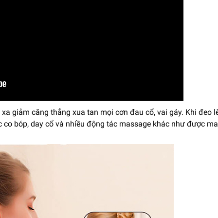
 xa giảm căng thẳng xua tan mọi cơn đau cổ, vai gáy. K
hi đeo l
ác co bóp, day cổ và nhiều động tác massage khác như được m