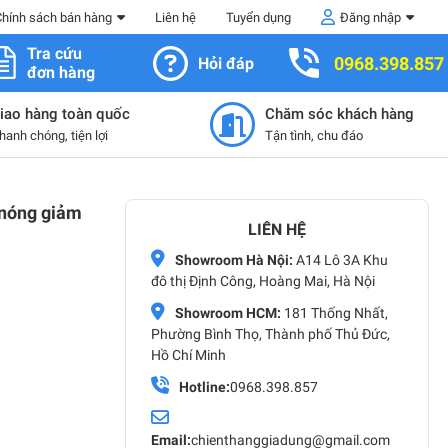
Chính sách bán hàng
Liên hệ
Tuyển dụng
Đăng nhập
Tra cứu
0968.398.857
Hỏi đáp
đơn hàng
iao hàng toàn quốc
Chăm sóc khách hàng
hanh chóng, tiện lợi
Tận tình, chu đáo
 nóng giảm
LIÊN HỆ
Showroom Hà Nội:
A14 Lô 3A Khu
đô thị Định Công, Hoàng Mai, Hà Nội
Showroom HCM:
181 Thống Nhất,
Phường Bình Thọ, Thành phố Thủ Đức,
Hồ Chí Minh
Hotline:
0968.398.857
Email:
chienthanggiadung@gmail.com