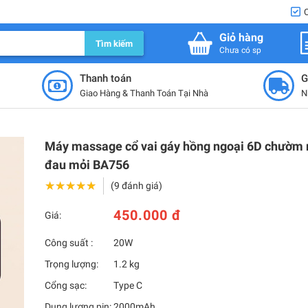
Giỏ hàng
Tìm kiếm
Chưa có sp
Thanh toán
G
Giao Hàng & Thanh Toán Tại Nhà
N
Máy massage cổ vai gáy hồng ngoại 6D chườm
đau mỏi BA756
★★★★★
★★★★★
(9 đánh giá)
450.000 đ
Giá:
Công suất :
20W
Trọng lượng:
1.2 kg
Cổng sạc:
Type C
Dung lượng pin:
2000mAh