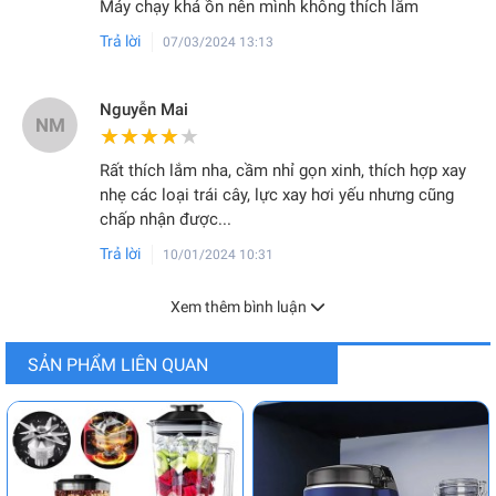
Máy chạy khá ồn nên mình không thích lắm
Trả lời
07/03/2024 13:13
Nguyễn Mai
NM
★★★★★
★★★★★
Rất thích lắm nha, cầm nhỉ gọn xinh, thích hợp xay
nhẹ các loại trái cây, lực xay hơi yếu nhưng cũng
chấp nhận được...
Trả lời
10/01/2024 10:31
Xem thêm bình luận
SẢN PHẨM LIÊN QUAN