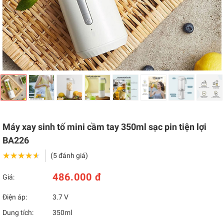
Máy xay sinh tố mini cầm tay 350ml sạc pin tiện lợi
BA226
★★★★★
★★★★★
(5 đánh giá)
486.000 đ
Giá:
Điện áp:
3.7 V
Dung tích:
350ml