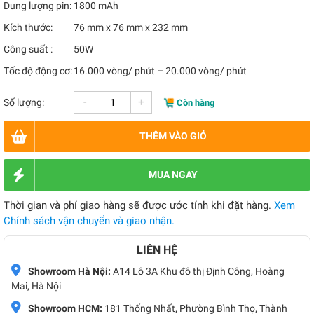
Dung lượng pin:
1800 mAh
Kích thước:
76 mm x 76 mm x 232 mm
Công suất :
50W
Tốc độ động cơ:
16.000 vòng/ phút – 20.000 vòng/ phút
-
+
Số lượng:
Còn hàng
THÊM VÀO GIỎ
MUA NGAY
Thời gian và phí giao hàng sẽ được ước tính khi đặt hàng.
Xem
Chính sách vận chuyển và giao nhận.
LIÊN HỆ
Showroom Hà Nội:
A14 Lô 3A Khu đô thị Định Công, Hoàng
Mai, Hà Nội
Showroom HCM:
181 Thống Nhất, Phường Bình Thọ, Thành