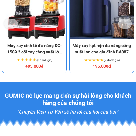
Máy xay sinh tố đa năng SC-
Máy xay hạt mịn đa năng công
1589 2 cối xay công suất lớn
suất lớn cho gia đình BA887
BA1831
★★★★★
★★★★★
★★★★★
★★★★★
(3 đánh giá)
(2 đánh giá)
405.000đ
195.000đ
GUMIC nỗ lực mang đến sự hài lòng cho khách
hàng của chúng tôi
"Chuyên Viên Tư Vấn sẽ trả lời câu hỏi của bạn"