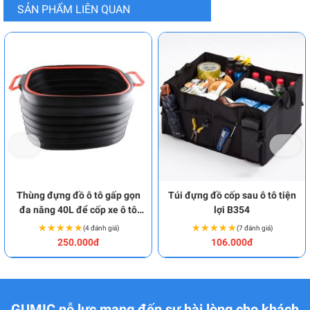
SẢN PHẨM LIÊN QUAN
Thùng đựng đồ ô tô gấp gọn
Túi đựng đồ cốp sau ô tô tiện
đa năng 40L để cốp xe ô tô
lợi B354
P140
★★★★★
★★★★★
★★★★★
★★★★★
(4 đánh giá)
(7 đánh giá)
250.000đ
106.000đ
GUMIC nỗ lực mang đến sự hài lòng cho khách