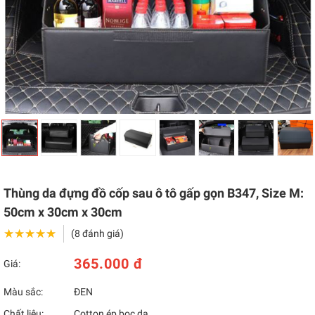
Thùng da đựng đồ cốp sau ô tô gấp gọn B347, Size M:
50cm x 30cm x 30cm
★★★★★
★★★★★
(8 đánh giá)
365.000 đ
Giá:
Màu sắc:
ĐEN
Chất liệu:
Cotton ép bọc da