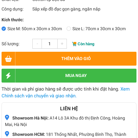
Công dụng:
Sắp xếp đồ đạc gọn gàng, ngăn nắp
Kích thước:
Size M: 50cm x 30cm x 30cm
Size L: 70cm x 30cm x 30cm
-
+
Số lượng:
Còn hàng
THÊM VÀO GIỎ
MUA NGAY
Thời gian và phí giao hàng sẽ được ước tính khi đặt hàng.
Xem
Chính sách vận chuyển và giao nhận.
LIÊN HỆ
Showroom Hà Nội:
A14 Lô 3A Khu đô thị Định Công, Hoàng
Mai, Hà Nội
Showroom HCM:
181 Thống Nhất, Phường Bình Thọ, Thành