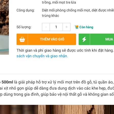
trồng, mối mọt tre lứa
Công dụng:
Diệt mối phòng chống mối mọt, diệt được nhiề
trùng khác
-
+
Số lượng:
Còn hàng
THÊM VÀO GIỎ
MUA
Thời gian và phí giao hàng sẽ được ước tính khi đặt hàng
sách vận chuyển và giao nhận.
o 500ml
là giải pháp hỗ trợ xử lý mối mọt trên đồ gỗ, tủ quần áo
chai xịt nhỏ gọn giúp dễ dàng đưa dung dịch vào các khe hẹp, đư
dùng trong gia đình, giúp bảo vệ nội thất gỗ và không gian s