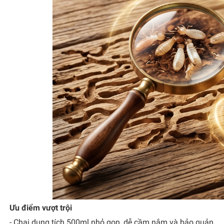
Ưu điểm vượt trội
- Chai dung tích 500ml nhỏ gọn, dễ cầm nắm và bảo quản.