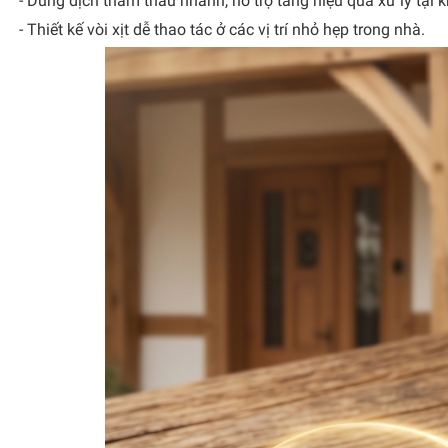
- Dung dịch thẩm thấu nhanh, hỗ trợ tăng hiệu quả xử lý tại 
- Thiết kế vòi xịt dễ thao tác ở các vị trí nhỏ hẹp trong nhà.