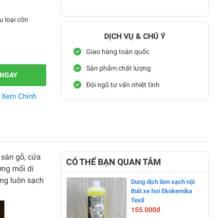
u loại côn
DỊCH VỤ & CHÚ Ý
Giao hàng toàn quốc
Sản phẩm chất lượng
 NGAY
Đội ngũ tư vấn nhiệt tình
.
Xem Chính
, sàn gỗ, cửa
CÓ THỂ BẠN QUAN TÂM
ờng mối di
ống luôn sạch
Dung dịch làm sạch nội
thất xe hơi Ekokemika
Texil
155.000đ