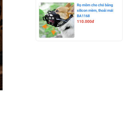
-14%
Rọ mõm cho chó bằng
silicon mềm, thoải mái
BA1168
110.000đ
-0%