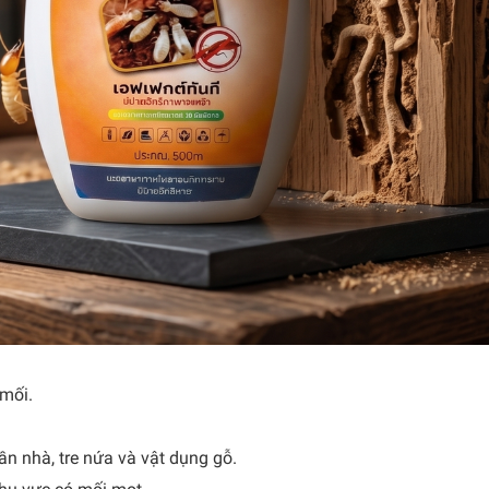
 mối.
ần nhà, tre nứa và vật dụng gỗ.