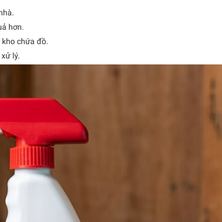
nhà.
quả hơn.
c kho chứa đồ.
 xử lý.