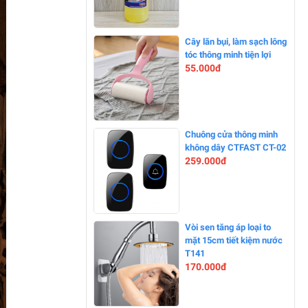
-0%
Cây lăn bụi, làm sạch lông
tóc thông minh tiện lợi
55.000đ
-0%
Chuông cửa thông minh
không dây CTFAST CT-02
259.000đ
-0%
Vòi sen tăng áp loại to
mặt 15cm tiết kiệm nước
T141
170.000đ