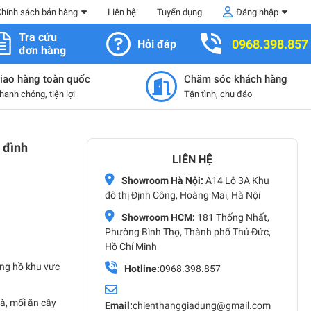
Chính sách bán hàng
Liên hệ
Tuyển dụng
Đăng nhập
Tra cứu
0968.398.857
Hỏi đáp
đơn hàng
iao hàng toàn quốc
Chăm sóc khách hàng
hanh chóng, tiện lợi
Tận tình, chu đáo
a đình
LIÊN HỆ
Showroom Hà Nội:
A14 Lô 3A Khu
đô thị Định Công, Hoàng Mai, Hà Nội
Showroom HCM:
181 Thống Nhất,
Phường Bình Thọ, Thành phố Thủ Đức,
Hồ Chí Minh
đồng hồ khu vực
Hotline:
0968.398.857
à, mối ăn cây
Email:
chienthanggiadung@gmail.com