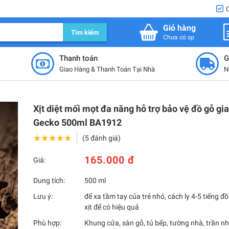
Giỏ hàng
Tìm kiếm
Chưa có sp
Thanh toán
G
Giao Hàng & Thanh Toán Tại Nhà
N
Xịt diệt mối mọt đa năng hỗ trợ bảo vệ đồ gỗ gi
Gecko 500ml BA1912
★★★★★
★★★★★
(5 đánh giá)
165.000 đ
Giá:
Dung tích:
500 ml
Lưu ý:
để xa tầm tay của trẻ nhỏ, cách ly 4-5 tiếng 
xịt để có hiệu quả
Phù hợp:
Khung cửa, sàn gỗ, tủ bếp, tường nhà, trần nh