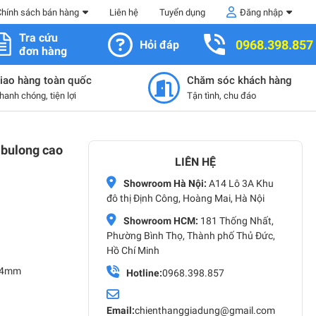
Chính sách bán hàng
Liên hệ
Tuyển dụng
Đăng nhập
Tra cứu
0968.398.857
Hỏi đáp
đơn hàng
iao hàng toàn quốc
Chăm sóc khách hàng
hanh chóng, tiện lợi
Tận tình, chu đáo
 bulong cao
LIÊN HỆ
Showroom Hà Nội:
A14 Lô 3A Khu
đô thị Định Công, Hoàng Mai, Hà Nội
Showroom HCM:
181 Thống Nhất,
Phường Bình Thọ, Thành phố Thủ Đức,
Hồ Chí Minh
,24mm
Hotline:
0968.398.857
Email:
chienthanggiadung@gmail.com