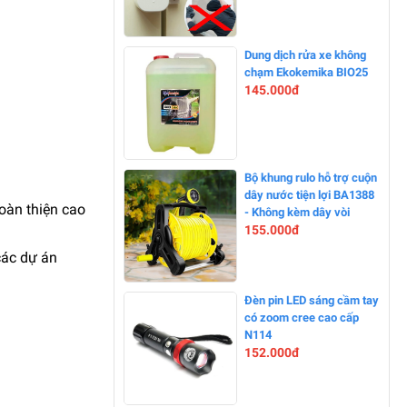
-0%
Dung dịch rửa xe không
chạm Ekokemika BIO25
145.000đ
-0%
Bộ khung rulo hỗ trợ cuộn
dây nước tiện lợi BA1388
oàn thiện cao
- Không kèm dây vòi
155.000đ
các dự án
-0%
Đèn pin LED sáng cầm tay
có zoom cree cao cấp
N114
152.000đ