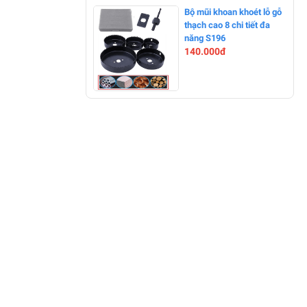
-0%
Bộ mũi khoan khoét lỗ gỗ
thạch cao 8 chi tiết đa
năng S196
140.000đ
-23%