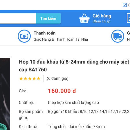
Giỏ hàng
Tìm kiếm
Chưa có sp
Thanh toán
G
Giao Hàng & Thanh Toán Tại Nhà
N
Hộp 10 đầu khẩu từ 8-24mm dùng cho máy siết
cấp BA1760
★★★★★
★★★★★
(6 đánh giá)
160.000 đ
Giá:
Chất liệu:
thép hợp kim chất lượng cao
Bộ sản phẩm
Bộ gồm 10 khẩu : 8,10,12,13,14,15,17,19,22
gồm:
Kích thước:
Tổng chiều dài mỗi khẩu: 78mm