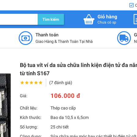
Giỏ hàng
Tìm kiếm
Chưa có sp
Thanh toán
G
Giao Hàng & Thanh Toán Tại Nhà
N
Bộ tua vít ví da sửa chữa linh kiện điện tử đa n
từ tính S167
★★★★★
★★★★★
(7 đánh giá)
106.000 đ
Giá:
Chất liệu:
Thép cao cấp
Kích thước:
Bao da 10,5 x 6,5cm
Số lượng:
25 chi tiết
Công dụng:
Sửa chữa máy móc hay các thiết bị điện tử cỡ