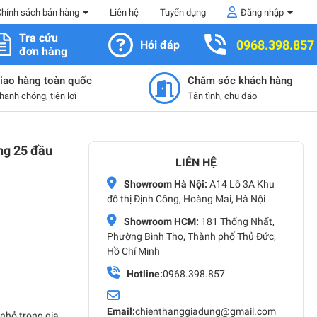
Chính sách bán hàng
Liên hệ
Tuyển dụng
Đăng nhập
Tra cứu
0968.398.857
Hỏi đáp
đơn hàng
iao hàng toàn quốc
Chăm sóc khách hàng
hanh chóng, tiện lợi
Tận tình, chu đáo
ăng 25 đầu
LIÊN HỆ
Showroom Hà Nội:
A14 Lô 3A Khu
đô thị Định Công, Hoàng Mai, Hà Nội
Showroom HCM:
181 Thống Nhất,
Phường Bình Thọ, Thành phố Thủ Đức,
Hồ Chí Minh
Hotline:
0968.398.857
Email:
chienthanggiadung@gmail.com
 nhỏ trong gia