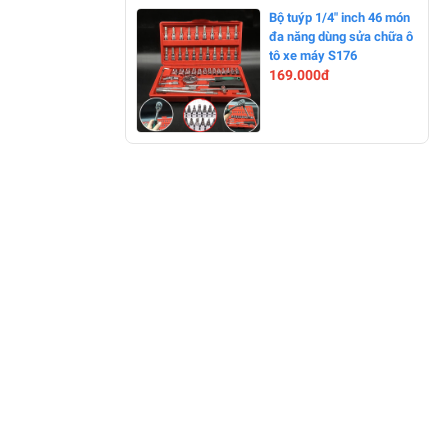
-0%
Bộ tuýp 1/4" inch 46 món
đa năng dùng sửa chữa ô
tô xe máy S176
169.000đ
-13%