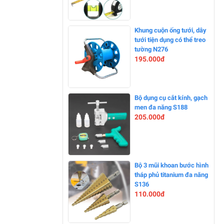
-15%
Khung cuộn ống tưới, dây
tưới tiện dụng có thể treo
tường N276
195.000đ
-24%
Bộ dụng cụ cắt kính, gạch
men đa năng S188
205.000đ
-11%
Bộ 3 mũi khoan bước hình
tháp phủ titanium đa năng
S136
110.000đ