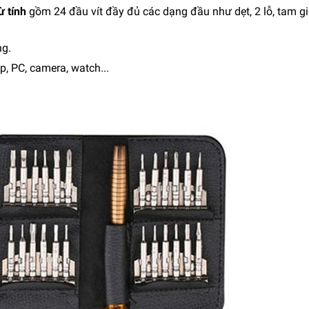
ừ tính
gồm 24 đầu vít đầy đủ các dạng đầu như dẹt, 2 lỗ, tam giá
ng.
p, PC, camera, watch...