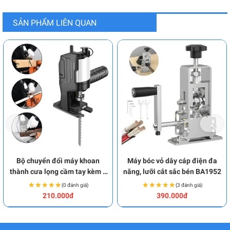
SẢN PHẨM LIÊN QUAN
Bộ chuyển đổi máy khoan
Máy bóc vỏ dây cáp điện đa
thành cưa lọng cầm tay kèm 3
năng, lưỡi cắt sắc bén BA1952
lưỡi cưa đa năng BA2024
★★★★★
★★★★★
★★★★★
★★★★★
(0 đánh giá)
(3 đánh giá)
210.000đ
390.000đ