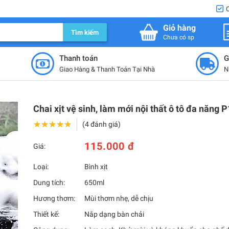
Giỏ hàng
Tìm kiếm
Chưa có sp
Thanh toán
G
Giao Hàng & Thanh Toán Tại Nhà
N
Chai xịt vệ sinh, làm mới nội thất ô tô đa năng 
★★★★★
★★★★★
(4 đánh giá)
115.000 đ
Giá:
Loại:
Bình xịt
Dung tích:
650ml
Hương thơm:
Mùi thơm nhẹ, dễ chịu
Thiết kế:
Nắp dạng bàn chải