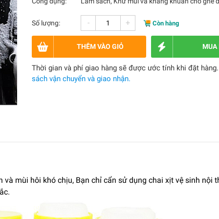
Công dụng:
Làm sach, Khử mùi và kháng khuẩn cho ghế 
-
+
Số lượng:
Còn hàng
THÊM VÀO GIỎ
MUA
Thời gian và phí giao hàng sẽ được ước tính khi đặt hàng
sách vận chuyển và giao nhận.
và mùi hôi khó chịu, Bạn chỉ cẩn sử dụng chai xịt vệ sinh nội t
ắc.