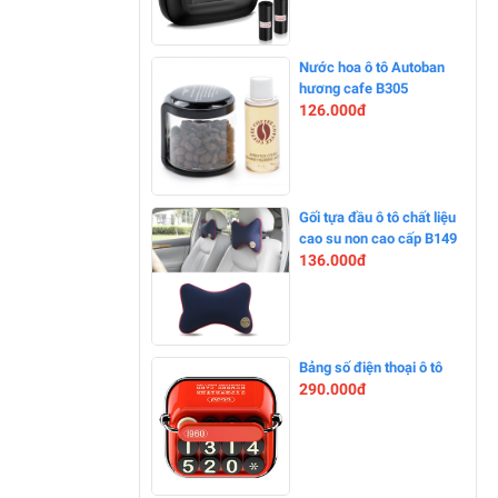
-0%
Nước hoa ô tô Autoban
hương cafe B305
126.000đ
-0%
Gối tựa đầu ô tô chất liệu
cao su non cao cấp B149
136.000đ
-0%
Bảng số điện thoại ô tô
290.000đ