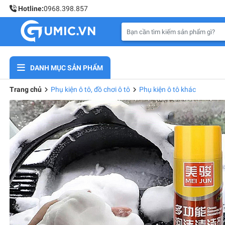
Hotline:
0968.398.857
DANH MỤC SẢN PHẨM
Trang chủ
Phụ kiện ô tô, đồ chơi ô tô
Phụ kiện ô tô khác