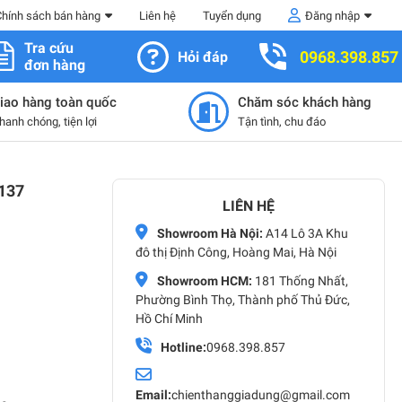
Chính sách bán hàng
Liên hệ
Tuyển dụng
Đăng nhập
Tra cứu
0968.398.857
Hỏi đáp
đơn hàng
iao hàng toàn quốc
Chăm sóc khách hàng
hanh chóng, tiện lợi
Tận tình, chu đáo
P137
LIÊN HỆ
Showroom Hà Nội:
A14 Lô 3A Khu
đô thị Định Công, Hoàng Mai, Hà Nội
Showroom HCM:
181 Thống Nhất,
Phường Bình Thọ, Thành phố Thủ Đức,
Hồ Chí Minh
Hotline:
0968.398.857
Email:
chienthanggiadung@gmail.com