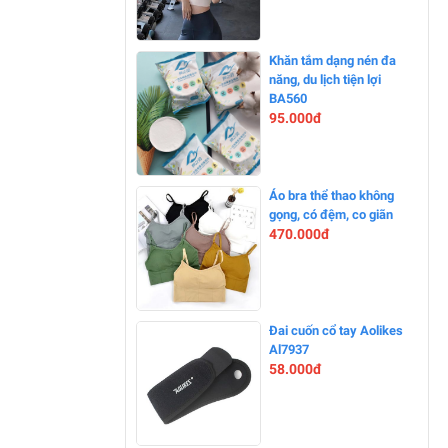
-0%
Khăn tắm dạng nén đa
năng, du lịch tiện lợi
BA560
95.000đ
-0%
Áo bra thể thao không
gọng, có đệm, co giãn
470.000đ
--900%
Đai cuốn cổ tay Aolikes
Al7937
58.000đ