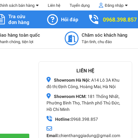
Chính sách bán hàng
Liên hệ
Tuyển dụng
Đăng nhập
Tra cứu
0968.398.857
Hỏi đáp
đơn hàng
iao hàng toàn quốc
Chăm sóc khách hàng
hanh chóng, tiện lợi
Tận tình, chu đáo
LIÊN HỆ
Showroom Hà Nội:
A14 Lô 3A Khu
đô thị Định Công, Hoàng Mai, Hà Nội
Showroom HCM:
181 Thống Nhất,
Phường Bình Thọ, Thành phố Thủ Đức,
Hồ Chí Minh
Hotline:
0968.398.857
Email:
chienthanggiadung@gmail.com