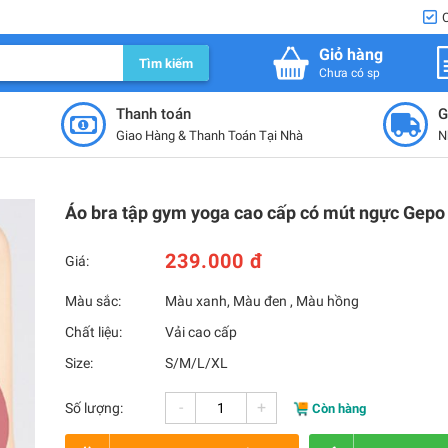
Giỏ hàng
Tìm kiếm
Chưa có sp
Thanh toán
G
Giao Hàng & Thanh Toán Tại Nhà
N
Áo bra tập gym yoga cao cấp có mút ngực Gepo
239.000 đ
Giá:
Màu sắc:
Màu xanh, Màu đen , Màu hồng
Chất liệu:
Vải cao cấp
Size:
S/M/L/XL
-
+
Số lượng:
Còn hàng