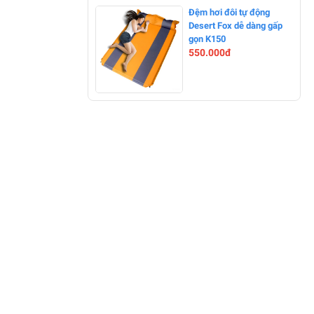
-0%
Đệm hơi đôi tự động
Desert Fox dễ dàng gấp
gọn K150
550.000đ
-0%