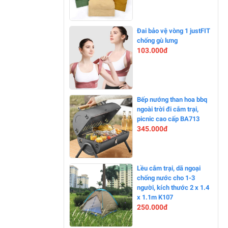
--900%
Đai bảo vệ vòng 1 justFIT
chống gù lưng
103.000đ
-0%
Bếp nướng than hoa bbq
ngoài trời đi cắm trại,
picnic cao cấp BA713
345.000đ
-0%
Lều cắm trại, dã ngoại
chống nước cho 1-3
người, kích thước 2 x 1.4
x 1.1m K107
250.000đ