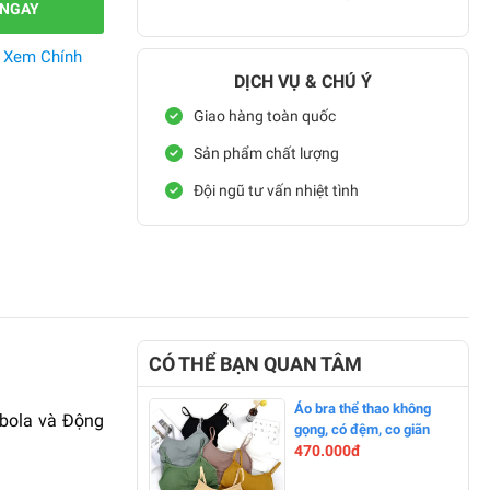
 NGAY
.
Xem Chính
DỊCH VỤ & CHÚ Ý
Giao hàng toàn quốc
Sản phẩm chất lượng
Đội ngũ tư vấn nhiệt tình
CÓ THỂ BẠN QUAN TÂM
Áo bra thể thao không
rbola và Động
gọng, có đệm, co giãn
470.000đ