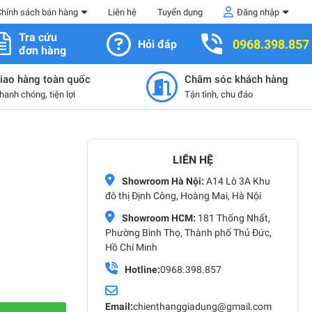
Chính sách bán hàng
Liên hệ
Tuyển dụng
Đăng nhập
Tra cứu
0968.398.857
Hỏi đáp
đơn hàng
iao hàng toàn quốc
Chăm sóc khách hàng
hanh chóng, tiện lợi
Tận tình, chu đáo
LIÊN HỆ
Showroom Hà Nội:
A14 Lô 3A Khu
đô thị Định Công, Hoàng Mai, Hà Nội
Showroom HCM:
181 Thống Nhất,
Phường Bình Thọ, Thành phố Thủ Đức,
Hồ Chí Minh
Hotline:
0968.398.857
Email:
chienthanggiadung@gmail.com