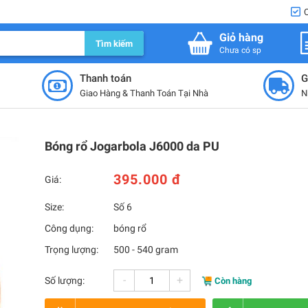
Giỏ hàng
Tìm kiếm
Chưa có sp
Thanh toán
G
Giao Hàng & Thanh Toán Tại Nhà
N
Bóng rổ Jogarbola J6000 da PU
395.000 đ
Giá:
Size:
Số 6
Công dụng:
bóng rổ
Trọng lượng:
500 - 540 gram
-
+
Số lượng:
Còn hàng