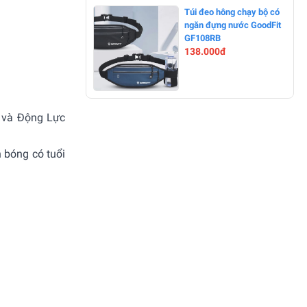
-0%
Túi đeo hông chạy bộ có
ngăn đựng nước GoodFit
GF108RB
138.000đ
-0%
a và Động Lực
 bóng có tuổi