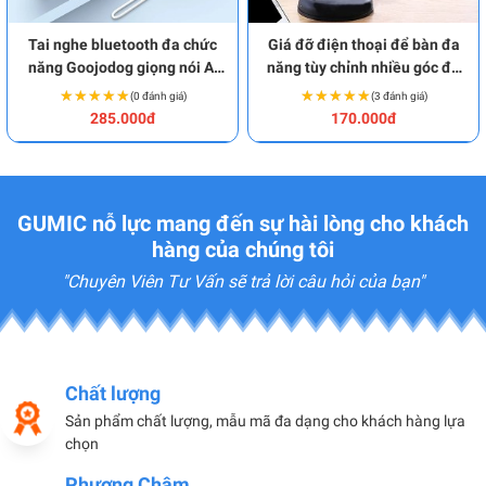
Tai nghe bluetooth đa chức
Giá đỡ điện thoại để bàn đa
năng Goojodog giọng nói AI
năng tùy chỉnh nhiều góc độ
BA1934
BA1979
★★★★★
★★★★★
★★★★★
★★★★★
(0 đánh giá)
(3 đánh giá)
285.000đ
170.000đ
GUMIC nỗ lực mang đến sự hài lòng cho khách
hàng của chúng tôi
"Chuyên Viên Tư Vấn sẽ trả lời câu hỏi của bạn"
Chất lượng
Sản phẩm chất lượng, mẫu mã đa dạng cho khách hàng lựa
chọn
Phương Châm