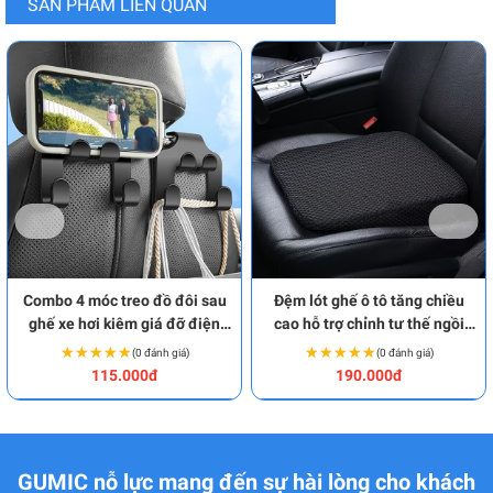
SẢN PHẨM LIÊN QUAN
Combo 4 móc treo đồ đôi sau
Đệm lót ghế ô tô tăng chiều
ghế xe hơi kiêm giá đỡ điện
cao hỗ trợ chỉnh tư thế ngồi
thoại đa năng BA2046
chuẩn BA2045
★★★★★
★★★★★
★★★★★
★★★★★
(0 đánh giá)
(0 đánh giá)
115.000đ
190.000đ
GUMIC nỗ lực mang đến sự hài lòng cho khách