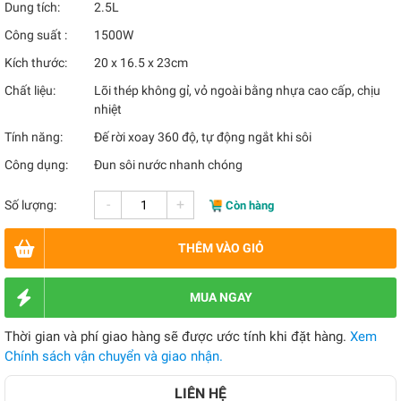
Dung tích:
2.5L
Công suất :
1500W
Kích thước:
20 x 16.5 x 23cm
Chất liệu:
Lõi thép không gỉ, vỏ ngoài bằng nhựa cao cấp, chịu
nhiệt
Tính năng:
Đế rời xoay 360 độ, tự động ngắt khi sôi
Công dụng:
Đun sôi nước nhanh chóng
-
+
Số lượng:
Còn hàng
THÊM VÀO GIỎ
MUA NGAY
Thời gian và phí giao hàng sẽ được ước tính khi đặt hàng.
Xem
Chính sách vận chuyển và giao nhận.
LIÊN HỆ