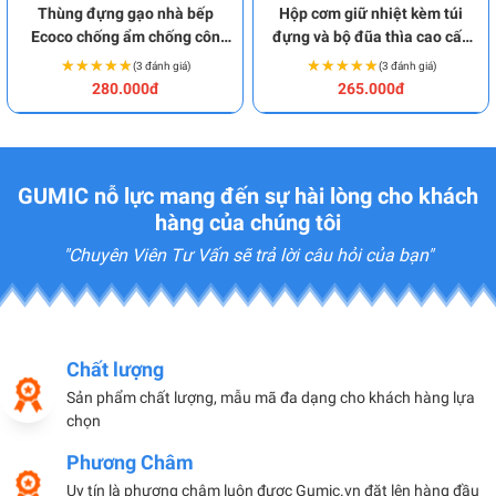
Thùng đựng gạo nhà bếp
Hộp cơm giữ nhiệt kèm túi
Ecoco chống ẩm chống côn
đựng và bộ đũa thìa cao cấp
trùng BA2030
BA2017
★★★★★
★★★★★
★★★★★
★★★★★
(3 đánh giá)
(3 đánh giá)
280.000đ
265.000đ
GUMIC nỗ lực mang đến sự hài lòng cho khách
hàng của chúng tôi
"Chuyên Viên Tư Vấn sẽ trả lời câu hỏi của bạn"
Chất lượng
Sản phẩm chất lượng, mẫu mã đa dạng cho khách hàng lựa
chọn
Phương Châm
Uy tín là phương châm luôn được Gumic.vn đặt lên hàng đầu