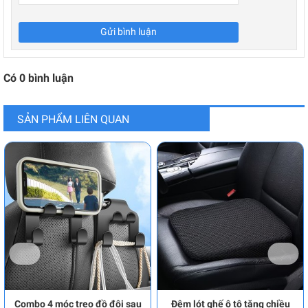
Gửi bình luận
Có
0
bình luận
SẢN PHẨM LIÊN QUAN
Combo 4 móc treo đồ đôi sau
Đệm lót ghế ô tô tăng chiều