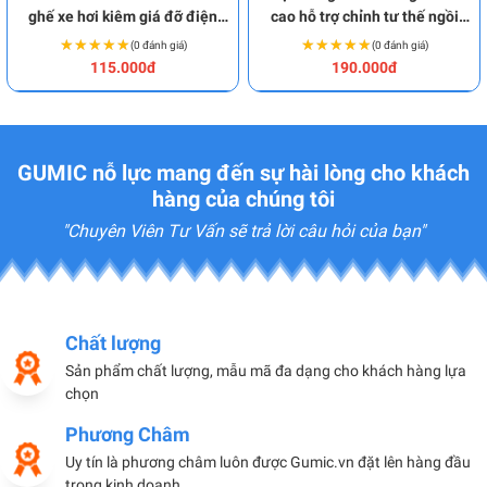
ghế xe hơi kiêm giá đỡ điện
cao hỗ trợ chỉnh tư thế ngồi
thoại đa năng BA2046
chuẩn BA2045
★★★★★
★★★★★
★★★★★
★★★★★
(0 đánh giá)
(0 đánh giá)
115.000đ
190.000đ
GUMIC nỗ lực mang đến sự hài lòng cho khách
hàng của chúng tôi
"Chuyên Viên Tư Vấn sẽ trả lời câu hỏi của bạn"
Chất lượng
Sản phẩm chất lượng, mẫu mã đa dạng cho khách hàng lựa
chọn
Phương Châm
Uy tín là phương châm luôn được Gumic.vn đặt lên hàng đầu
trong kinh doanh