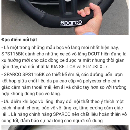
Đặc điểm nổi bật
- Là một trong những mẫu bọc vô lăng mới nhất hiện nay,
SPS116BK dành cho những xe có vô lăng DCUT hiện đang là
xu hướng mới cho các dòng xe được ra mắt nhưng thời gian
gần đây, mà nổi nhất là KIA SELTOS và SUZUKI XL7.
- SPARCO SPS116BK có thiết kế êm ái, các đường uốn lượn
kết hợp giữa chất liệu da pu cao cấp và polyester cho cảm
giác cầm nắm thoải mái, êm ái và chắc tay hơn so với trường
hợp không dùng bọc vô lăng.
- Ưu điểm khi bọc vô lăng: thay đổi nội thất theo ý thích một
cách nhanh chóng, bảo vệ vô lăng xe, tăng cường cảm giác
lái... Là hàng chính hãng SPARCO nên chất liệu hoàn thiện vô
cùng tốt, đảm bảo sự hài lòng cho người sử dụng