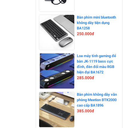
-0%
Bàn phím mini bluetooth
không dây tiện dụng
BA1258
250.000đ
-0%
Loa máy tính gaming để
bàn JK-1119 bass cực
đỉnh, đèn đổi màu RGB
hiện đại BA1672
285.000đ
-0%
Bàn phím không dây văn
phòng Meetion BTK2000
cao cấp BA1896
385.000đ