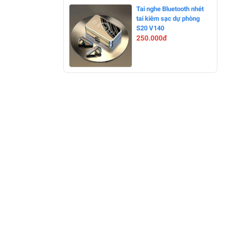
-0%
Tai nghe Bluetooth nhét
tai kiêm sạc dự phòng
S20 V140
250.000đ
-26%