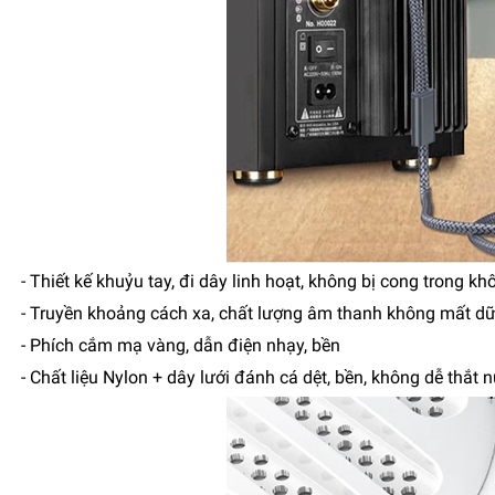
- Thiết kế khuỷu tay, đi dây linh hoạt, không bị cong trong k
- Truyền khoảng cách xa, chất lượng âm thanh không mất dữ
- Phích cắm mạ vàng, dẫn điện nhạy, bền
- Chất liệu Nylon + dây lưới đánh cá dệt, bền, không dễ thắt 