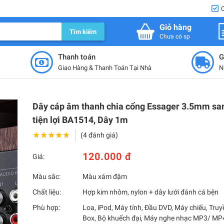
Giỏ hàng
Tìm kiếm
Chưa có sp
Thanh toán
G
Giao Hàng & Thanh Toán Tại Nhà
N
Dây cáp âm thanh chia cổng Essager 3.5mm sa
tiện lợi BA1514, Dây 1m
★★★★★
★★★★★
(4 đánh giá)
120.000 đ
Giá:
Màu sắc:
Màu xám đậm
Chất liệu:
Hợp kim nhôm, nylon + dây lưới đánh cá bện
Phù hợp:
Loa, iPod, Máy tính, Đầu DVD, Máy chiếu, Truy
Box, Bộ khuếch đại, Máy nghe nhạc MP3/ MP