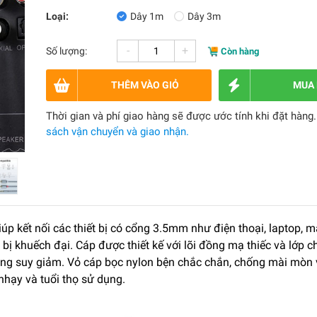
Loại:
Dây 1m
Dây 3m
-
+
Số lượng:
Còn hàng
THÊM VÀO GIỎ
MUA
Thời gian và phí giao hàng sẽ được ước tính khi đặt hàng
sách vận chuyển và giao nhận.
iúp kết nối các thiết bị có cổng 3.5mm như điện thoại, laptop, 
 bị khuếch đại. Cáp được thiết kế với lõi đồng mạ thiếc và lớp c
ông suy giảm. Vỏ cáp bọc nylon bện chắc chắn, chống mài mòn 
hạy và tuổi thọ sử dụng.