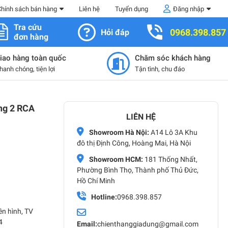
Chính sách bán hàng
Liên hệ
Tuyển dụng
Đăng nhập
Tra cứu
0968.398.857
Hỏi đáp
đơn hàng
iao hàng toàn quốc
Chăm sóc khách hàng
hanh chóng, tiện lợi
Tận tình, chu đáo
ng 2 RCA
LIÊN HỆ
Showroom Hà Nội:
A14 Lô 3A Khu
đô thị Định Công, Hoàng Mai, Hà Nội
Showroom HCM:
181 Thống Nhất,
Phường Bình Thọ, Thành phố Thủ Đức,
Hồ Chí Minh
Hotline:
0968.398.857
ền hình, TV
4
Email:
chienthanggiadung@gmail.com