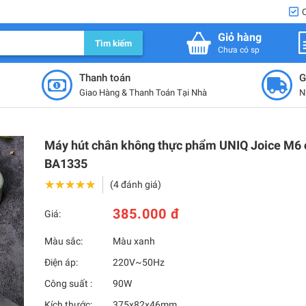
Giỏ hàng
Tìm kiếm
Chưa có sp
Thanh toán
G
Giao Hàng & Thanh Toán Tại Nhà
N
Máy hút chân không thực phẩm UNIQ Joice M6 
BA1335
★★★★★
★★★★★
(4 đánh giá)
385.000 đ
Giá:
Màu sắc:
Màu xanh
Điện áp:
220V~50Hz
Công suất :
90W
Kích thước:
375x82x46mm