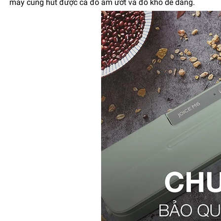
máy cũng hút được cả đồ ẩm ướt và đồ khô dễ dàng.