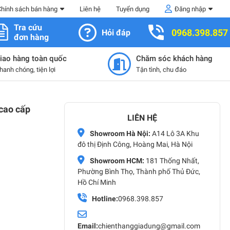
Chính sách bán hàng
Liên hệ
Tuyển dụng
Đăng nhập
Tra cứu
0968.398.857
Hỏi đáp
đơn hàng
iao hàng toàn quốc
Chăm sóc khách hàng
hanh chóng, tiện lợi
Tận tình, chu đáo
cao cấp
LIÊN HỆ
Showroom Hà Nội:
A14 Lô 3A Khu
đô thị Định Công, Hoàng Mai, Hà Nội
Showroom HCM:
181 Thống Nhất,
Phường Bình Thọ, Thành phố Thủ Đức,
Hồ Chí Minh
Hotline:
0968.398.857
Email:
chienthanggiadung@gmail.com