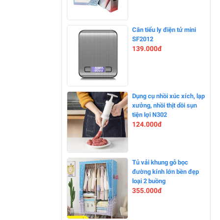
-0%
Cân tiểu ly điện tử mini
SF2012
139.000đ
-0%
Dụng cụ nhồi xúc xích, lạp
xưởng, nhồi thịt dồi sụn
tiện lợi N302
124.000đ
-0%
Tủ vải khung gỗ bọc
đường kính lớn bền đẹp
loại 2 buồng
355.000đ