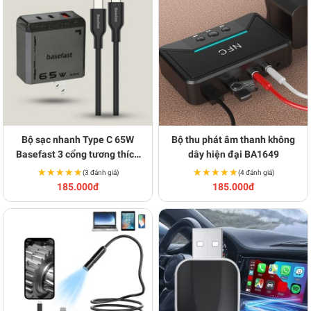
Bộ sạc nhanh Type C 65W
Bộ thu phát âm thanh không
Basefast 3 cổng tương thích
dây hiện đại BA1649
nhiều thiết bị BA1700
★★★★★
★★★★★
★★★★★
★★★★★
(3 đánh giá)
(4 đánh giá)
185.000đ
185.000đ