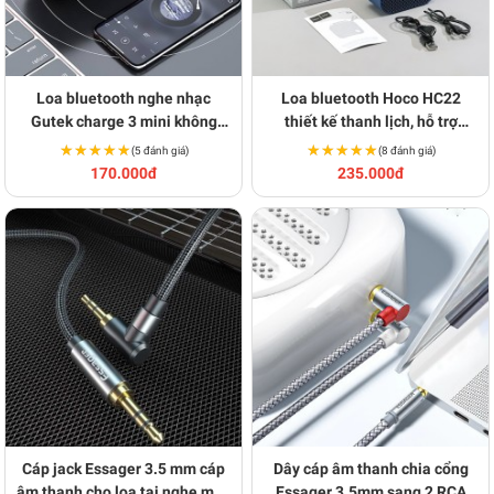
Loa bluetooth nghe nhạc
Loa bluetooth Hoco HC22
Gutek charge 3 mini không
thiết kế thanh lịch, hỗ trợ
dây cầm tay nhỏ gọn BA1585
Bluetooth, FM, thẻ TF BA1573
★★★★★
★★★★★
★★★★★
★★★★★
(5 đánh giá)
(8 đánh giá)
170.000đ
235.000đ
Cáp jack Essager 3.5 mm cáp
Dây cáp âm thanh chia cổng
âm thanh cho loa tai nghe máy
Essager 3.5mm sang 2 RCA