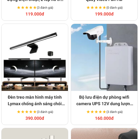
thoát nhiệt tốt BA1857
★★★★★
★★★★★
★★★★★
★★★★★
(3 đánh giá)
(0 đánh giá)
119.000đ
199.000đ
Đèn treo màn hình máy tính
Bộ lưu điện dự phòng wifi
Lymax chống ánh sáng chói
camera UPS 12V dung lượng
bảo vệ mắt L1 BA1724
cao kèm nguồn BA1705
★★★★★
★★★★★
★★★★★
★★★★★
(3 đánh giá)
(3 đánh giá)
390.000đ
160.000đ