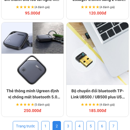
tính ô tô BA1515
tiện lợi BA1514
★★★★★
★★★★★
★★★★★
★★★★★
(4 đánh giá)
(4 đánh giá)
95.000đ
120.000đ
Thẻ thông minh Ugreen định
Bộ chuyển đổi bluetooth TP-
vị chống mất bluetooth 5.0
Link UB500 / UB500 plus USB
BA1509
bluetooth 5.3 BA1500
★★★★★
★★★★★
★★★★★
★★★★★
(5 đánh giá)
(4 đánh giá)
250.000đ
185.000đ
1
2
3
4
5
6
7