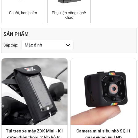
Chuột, bàn phím
Phụ kiện công nghệ
khác
SẢN PHẨM
Mặc định
Sắp xếp:
Túi treo xe máy ZDK Mini - K1
Camera mini siêu nhỏ SQ11
đựng điện thoại, 2 lớp hỗ trợ
quay video Full HD