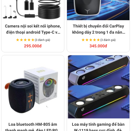
Camera nội soi kết nối iphone,
Thiết bị chuyển đổi CarPlay
điện thoại android Type-C và
không dây 2 trong 1 đa năng
Lightning 8mm IP68 chất
BA1681
★★★★★
★★★★★
★★★★★
★★★★★
(3 đánh giá)
(3 đánh giá)
lượng cao BA1645
295.000đ
345.000đ
Loa bluetooth HM-805 âm
Loa máy tính gaming để bàn
thanh mạnh mẽ, đèn LED RGB
JK-1119 bass cực đỉnh, đèn