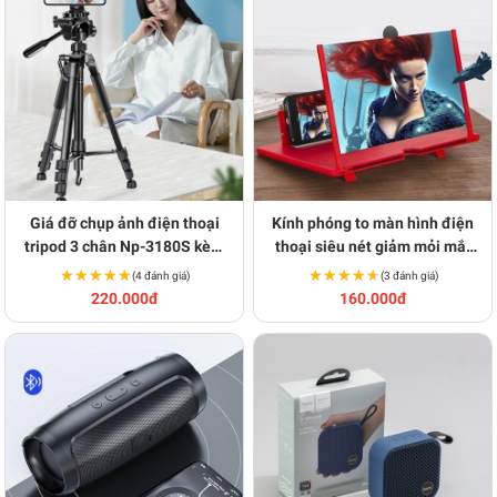
Giá đỡ chụp ảnh điện thoại
Kính phóng to màn hình điện
tripod 3 chân Np-3180S kèm
thoại siêu nét giảm mỏi mắt
remote BA1589
Y137
★★★★★
★★★★★
★★★★★
★★★★★
(4 đánh giá)
(3 đánh giá)
220.000đ
160.000đ