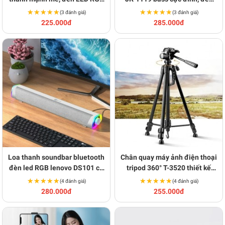
cao cấp BA1680
đổi màu RGB hiện đại BA1672
★★★★★
★★★★★
★★★★★
★★★★★
(3 đánh giá)
(3 đánh giá)
225.000đ
285.000đ
Loa thanh soundbar bluetooth
Chân quay máy ảnh điện thoại
đèn led RGB lenovo DS101 có
tripod 360° T-3520 thiết kế
dây bass cực mạnh BA1572
chắc chắn BA1588
★★★★★
★★★★★
★★★★★
★★★★★
(4 đánh giá)
(4 đánh giá)
280.000đ
255.000đ