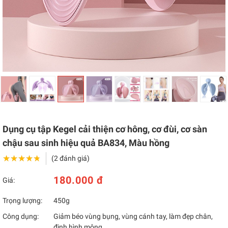
Dụng cụ tập Kegel cải thiện cơ hông, cơ đùi, cơ sàn
chậu sau sinh hiệu quả BA834, Màu hồng
★★★★★
★★★★★
(2 đánh giá)
180.000 đ
Giá:
Trọng lượng:
450g
Công dụng:
Giảm béo vùng bụng, vùng cánh tay, làm đẹp chân,
định hình mông