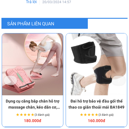
Trả lời
20/03/2024 14:57
SẢN PHẨM LIÊN QUAN
Dụng cụ căng bắp chân hỗ trợ
Đai hỗ trợ bảo vệ đầu gối thể
massage chân, kéo dãn cơ,
thao co giãn thoải mái BA1849
gân hiệu quả BA1962
★★★★★
★★★★★
★★★★★
★★★★★
(3 đánh giá)
(3 đánh giá)
180.000đ
160.000đ