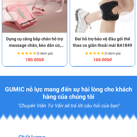
Dụng cụ căng bắp chân hỗ trợ
Đai hỗ trợ bảo vệ đầu gối thể
massage chân, kéo dãn cơ,
thao co giãn thoải mái BA1849
gân hiệu quả BA1962
★★★★★
★★★★★
★★★★★
★★★★★
(3 đánh giá)
(3 đánh giá)
180.000đ
160.000đ
GUMIC nỗ lực mang đến sự hài lòng cho khách
hàng của chúng tôi
"Chuyên Viên Tư Vấn sẽ trả lời câu hỏi của bạn"