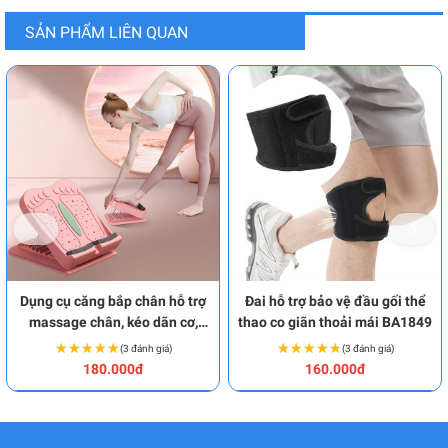
SẢN PHẨM LIÊN QUAN
Dụng cụ căng bắp chân hỗ trợ
Đai hỗ trợ bảo vệ đầu gối thể
massage chân, kéo dãn cơ,
thao co giãn thoải mái BA1849
gân hiệu quả BA1962
★★★★★
★★★★★
★★★★★
★★★★★
(3 đánh giá)
(3 đánh giá)
180.000đ
160.000đ